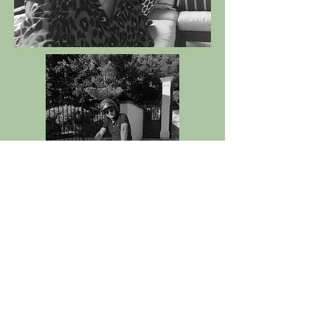
Le Clos des Oliviers se trouve à
Aubignan,
dans le Vaucluse, au pied du Mont